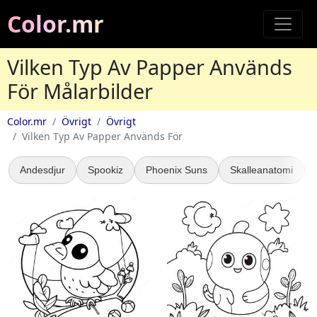
Color.mr
Vilken Typ Av Papper Används
För Målarbilder
Color.mr
Övrigt
Övrigt
Vilken Typ Av Papper Används För
Andesdjur
Spookiz
Phoenix Suns
Skalleanatomi