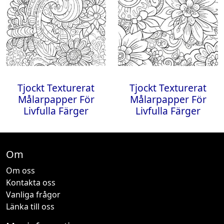
Tjockt Texturerat
Tjockt Texturerat
Målarpapper För
Målarpapper För
Livfulla Färger
Livfulla Färger
Om
Om oss
Kontakta oss
Vanliga frågor
Länka till oss