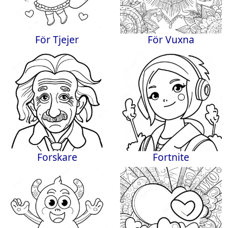
För Tjejer
För Vuxna
Forskare
Fortnite