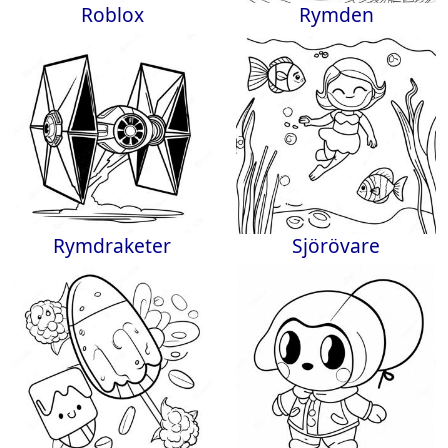
Roblox
Rymden
Rymdraketer
Sjörövare