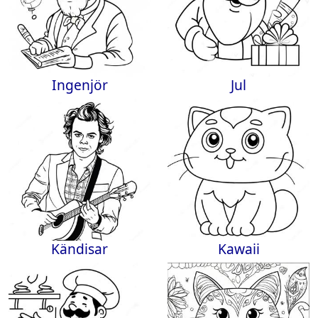
Ingenjör
Jul
Kändisar
Kawaii