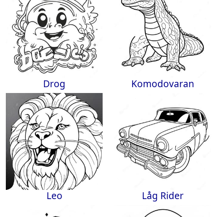
Drog
Komodovaran
Leo
Låg Rider