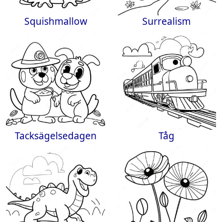
Squishmallow
Surrealism
Tacksägelsedagen
Tåg