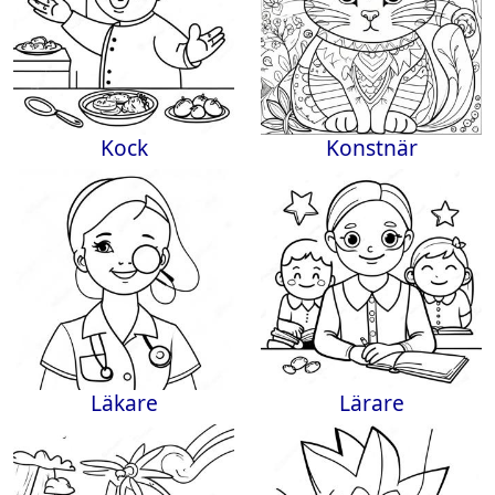
Kock
Konstnär
Läkare
Lärare