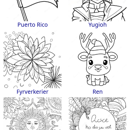
Puerto Rico
Yugioh
Fyrverkerier
Ren