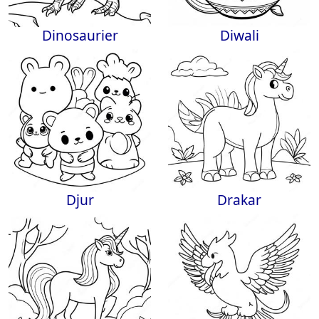
Dinosaurier
Diwali
Djur
Drakar