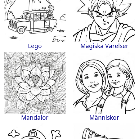
Lego
Magiska Varelser
Mandalor
Människor