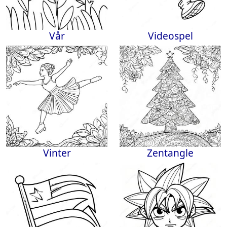
Vår
Videospel
Vinter
Zentangle