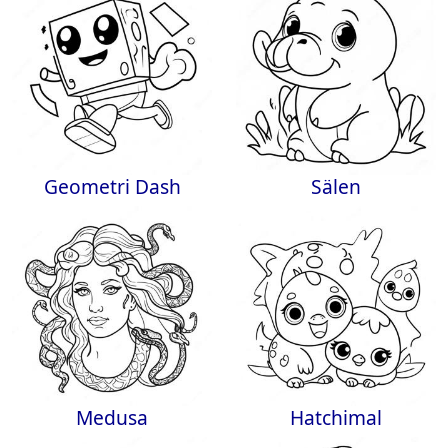
Geometri Dash
Sälen
Medusa
Hatchimal