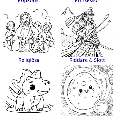
Popkonst
Prinsessor
Religiösa
Riddare & Slott