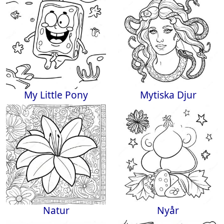
My Little Pony
Mytiska Djur
Natur
Nyår