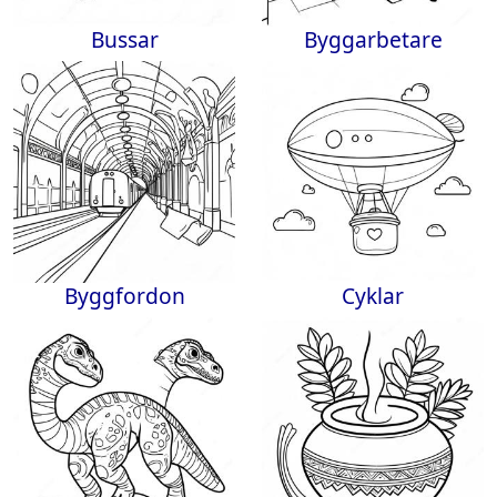
Bussar
Byggarbetare
Byggfordon
Cyklar