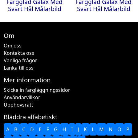
Färgglad Galax Med
Färgglad Galax Med
Svart Hål Målarbild
Svart Hål Målarbild
Om
Om oss
Kontakta oss
Vanliga frågor
Länka till oss
Mer information
Skicka in färgläggningssidor
Användarvillkor
Upphovsrätt
Bläddra alfabetiskt
A
B
C
D
E
F
G
H
I
J
K
L
M
N
O
P