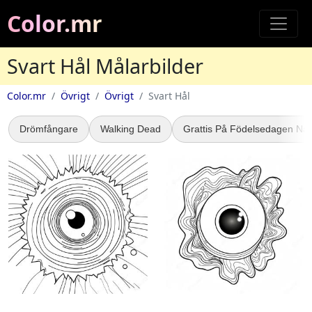
Color.mr
Svart Hål Målarbilder
Color.mr
Övrigt
Övrigt
Svart Hål
Drömfångare
Walking Dead
Grattis På Födelsedagen Na