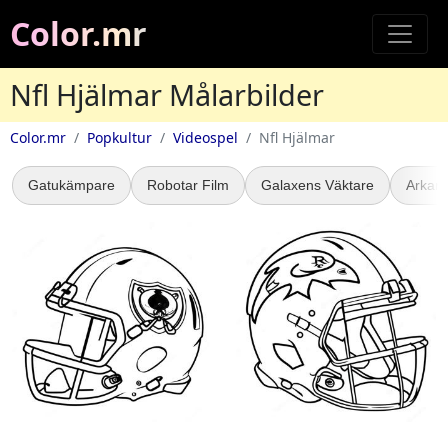
Color.mr
Nfl Hjälmar Målarbilder
Color.mr
Popkultur
Videospel
Nfl Hjälmar
Gatukämpare
Robotar Film
Galaxens Väktare
Arkan