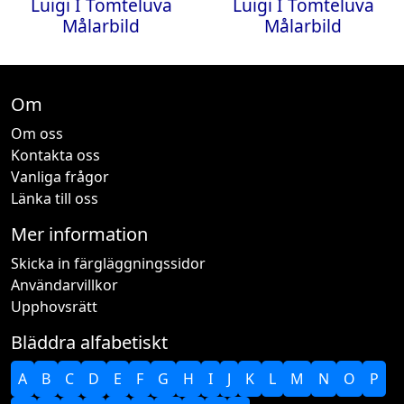
Luigi I Tomteluva
Luigi I Tomteluva
Målarbild
Målarbild
Om
Om oss
Kontakta oss
Vanliga frågor
Länka till oss
Mer information
Skicka in färgläggningssidor
Användarvillkor
Upphovsrätt
Bläddra alfabetiskt
A
B
C
D
E
F
G
H
I
J
K
L
M
N
O
P