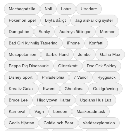
Mechagodzilla
Noll
Lotus
Utredare
Pokemon Spel
Bryta dåligt
Jag älskar dig syster
Dumgubbe
Sunky
Audreys ättlingar
Mormor
Bad Girl Kvinnlig Tatuering
iPhone
Konfetti
Mesopotamien
Barbie Hund
Jumbo
Galna Max
Peppa Pig Dinosaurie
Glitterkraft
Doc Ock Spidey
Disney Sport
Philadelphia
7 Vanor
Ryggsäck
Kreativ Galax
Kwami
Ghouliana
Guldgrävning
Bruce Lee
Higglytown Hjältar
Ugglans Hus Luz
Karneval
Vagn
London
Maskeradmask
Godis Hjärtan
Goldie och Bear
Världsexploration