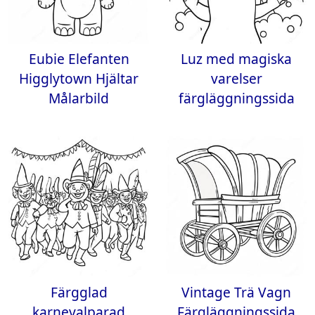
Eubie Elefanten
Luz med magiska
Higglytown Hjältar
varelser
Målarbild
färgläggningssida
Färgglad
Vintage Trä Vagn
karnevalparad
Färgläggningssida