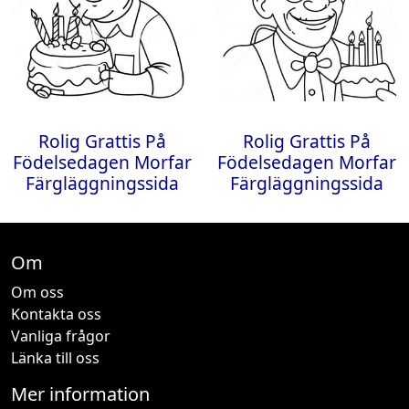
Rolig Grattis På
Rolig Grattis På
Födelsedagen Morfar
Födelsedagen Morfar
Färgläggningssida
Färgläggningssida
Om
Om oss
Kontakta oss
Vanliga frågor
Länka till oss
Mer information