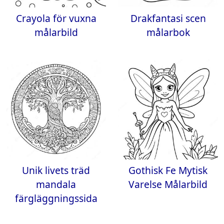
Crayola för vuxna
Drakfantasi scen
målarbild
målarbok
Unik livets träd
Gothisk Fe Mytisk
mandala
Varelse Målarbild
färgläggningssida