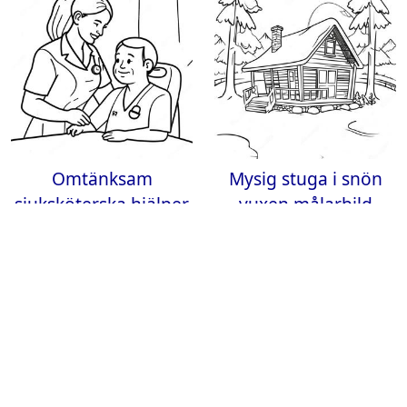
Omtänksam
Mysig stuga i snön
sjuksköterska hjälper
vuxen målarbild
patient målarbild