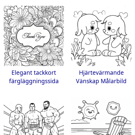
Elegant tackkort
Hjärtevärmande
färgläggningssida
Vänskap Målarbild