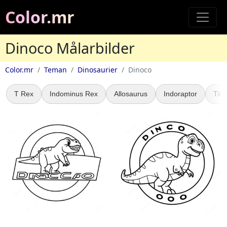
Color.mr
Dinoco Målarbilder
Color.mr
Teman
Dinosaurier
Dinoco
T Rex
Indominus Rex
Allosaurus
Indoraptor
Tit