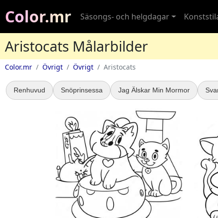
Color.mr
Säsongs- och helgdagar
Konststil
Aristocats Målarbilder
Color.mr
Övrigt
Övrigt
Aristocats
Renhuvud
Snöprinsessa
Jag Älskar Min Mormor
Sva