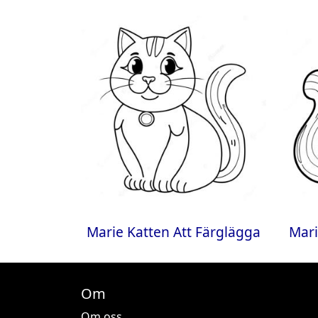
Marie Katten Att Färglägga
Mari
Om
Om oss