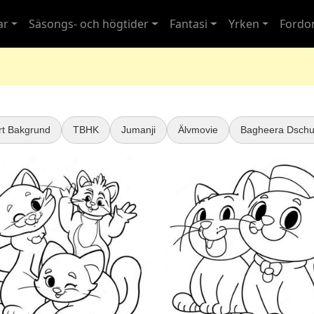
ar
Säsongs- och högtider
Fantasi
Yrken
Fordo
rt Bakgrund
TBHK
Jumanji
Älvmovie
Bagheera Dschu