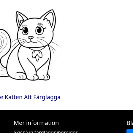
e Katten Att Färglägga
Mer information
Bl
Skicka in färgläggningssidor