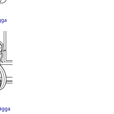
gga
lägga