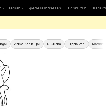
n
Teman
Speciella intressen
Popkultur
Karakt
ngel
Anime Kanin Tjej
D Billions
Hippie Van
Morddrö